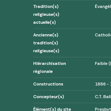
Tradition(s)
Évangé
religieuse(s)
actuelle(s)
Ancienne(s)
Catholi
tradition(s)
religieuse(s)
Hiérarchisation
Faible (
régionale
Constructions
1886 -
Concepteur(s)
C.T. Ba
Élément(s) du site
Presbyt