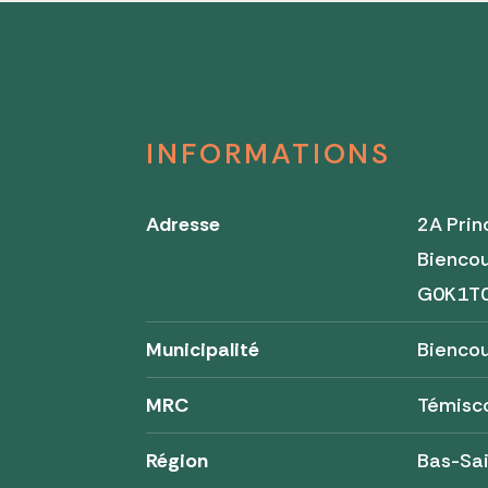
INFORMATIONS
Adresse
2A Prin
Bienco
G0K1T
Municipalité
Biencou
MRC
Témisc
Région
Bas-Sa