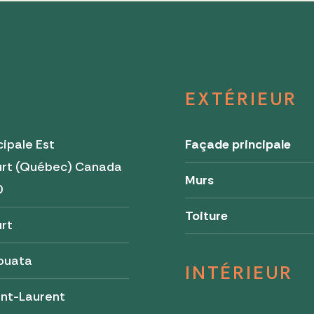
EXTÉRIEUR
cipale Est
Façade principale
urt (Québec) Canada
Murs
0
Toiture
rt
ouata
INTÉRIEUR
int-Laurent