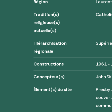
Région
Lauren
Tradition(s)
Cathol
religieuse(s)
actuelle(s)
Hiérarchisation
Supérie
régionale
Constructions
1961 -
Concepteur(s)
John W.
Élément(s) du site
Presbyt
couvert
commun