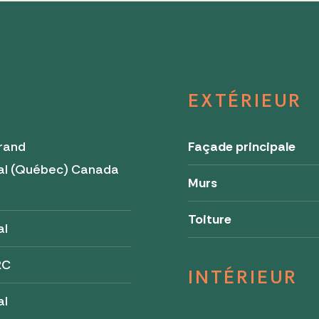
EXTÉRIEUR
rand
Façade principale
al (Québec) Canada
Murs
2
Toiture
al
RC
INTÉRIEUR
al