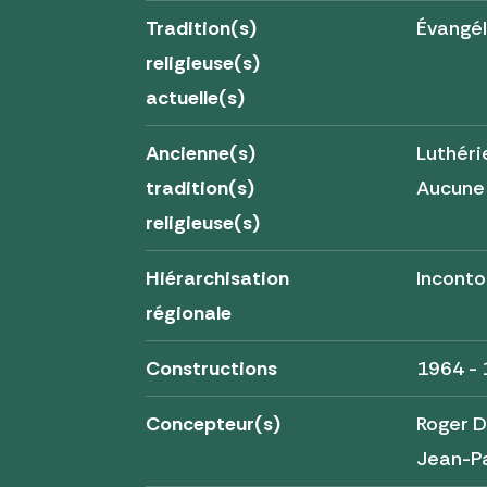
Tradition(s)
Évangé
religieuse(s)
actuelle(s)
Ancienne(s)
Luthéri
tradition(s)
Aucune
religieuse(s)
Hiérarchisation
Inconto
régionale
Constructions
1964 -
Concepteur(s)
Roger D
Jean-Pa