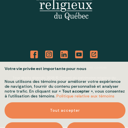
Politique de confidentialité
Mes préférences cookies
Votre vie privée est importante pour nous
Tous droits réservés 2026 © Conseil du patrimoine religieux du
Nous utilisons des témoins pour améliorer votre expérience
Québec
de navigation, fournir du contenu personnalisé et analyser
Conception et réalisation :
Nubee
notre trafic. En cliquant sur «
Tout accepter
», vous consentez
à l’utilisation des témoins.
Politique relative aux témoins
Tout accepter