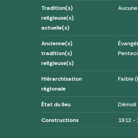
Tradition(s)
Aucune
religieuse(s)
actuelle(s)
Ancienne(s)
Évangél
tradition(s)
Pentec
religieuse(s)
Hiérarchisation
Faible (
régionale
État du lieu
Démoli
Constructions
1912 -