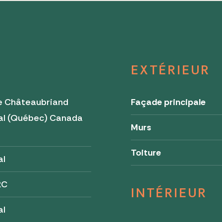
EXTÉRIEUR
e Châteaubriand
Façade principale
al (Québec) Canada
Murs
9
Toiture
al
RC
INTÉRIEUR
al