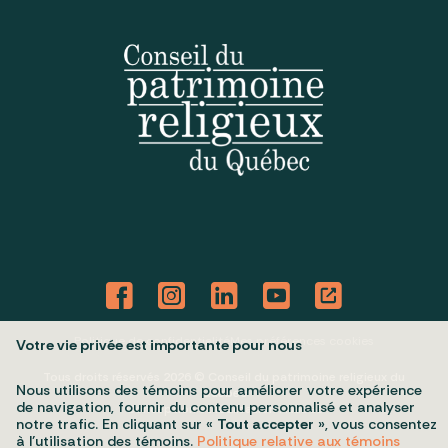
Politique de confidentialité
Mes préférences cookies
Votre vie privée est importante pour nous
Tous droits réservés 2026 © Conseil du patrimoine religieux du
Nous utilisons des témoins pour améliorer votre expérience
Québec
de navigation, fournir du contenu personnalisé et analyser
Conception et réalisation :
Nubee
notre trafic. En cliquant sur «
Tout accepter
», vous consentez
à l’utilisation des témoins.
Politique relative aux témoins