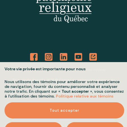
Votre vie privée est importante pour nous
Politique de confidentialité
Mes préférences cookies
Tous droits réservés 2026 © Conseil du patrimoine religieux du
Nous utilisons des témoins pour améliorer votre expérience
Québec
de navigation, fournir du contenu personnalisé et analyser
Conception et réalisation :
Nubee
notre trafic. En cliquant sur «
Tout accepter
», vous consentez
à l’utilisation des témoins.
Politique relative aux témoins
Tout accepter