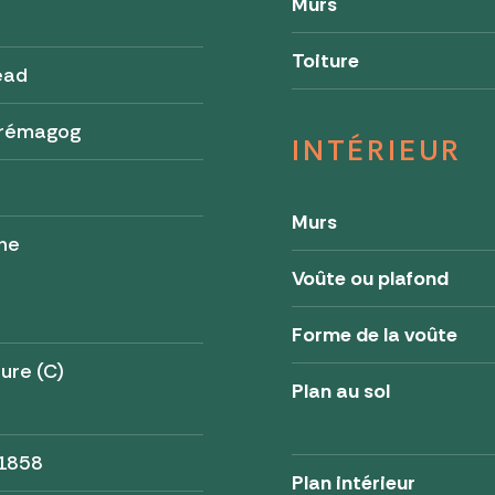
Murs
Toiture
ead
rémagog
INTÉRIEUR
Murs
ne
Voûte ou plafond
Forme de la voûte
ure (C)
Plan au sol
 1858
Plan intérieur