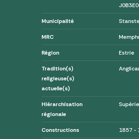
J0B3E0
Municipalité
Stanst
MRC
Memph
Région
Estrie
Tradition(s)
Anglica
religieuse(s)
actuelle(s)
Hiérarchisation
Supérie
régionale
Constructions
1857 -