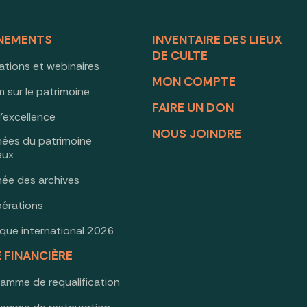
NEMENTS
INVENTAIRE DES LIEUX
DE CULTE
ations et webinaires
MON COMPTE
 sur le patrimoine
FAIRE UN DON
d’excellence
NOUS JOINDRE
nées du patrimoine
ieux
née des archives
érations
oque international 2026
E FINANCIÈRE
ramme de requalification