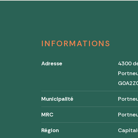
INFORMATIONS
Adresse
4300 de
Portne
G0A2Z
Municipalité
Portne
MRC
Portne
Région
Capital