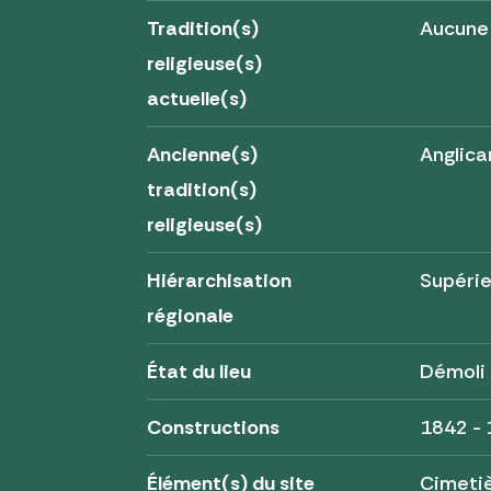
Tradition(s)
Aucune
religieuse(s)
actuelle(s)
Ancienne(s)
Anglica
tradition(s)
religieuse(s)
Hiérarchisation
Supérie
régionale
État du lieu
Démoli
Constructions
1842 -
Élément(s) du site
Cimeti