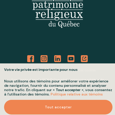
Votre vie privée est importante pour nous
Politique de confidentialité
Mes préférences cookies
Tous droits réservés 2026 © Conseil du patrimoine religieux du
Nous utilisons des témoins pour améliorer votre expérience
Québec
de navigation, fournir du contenu personnalisé et analyser
Conception et réalisation :
Nubee
notre trafic. En cliquant sur «
Tout accepter
», vous consentez
à l’utilisation des témoins.
Politique relative aux témoins
Tout accepter