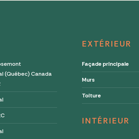
EXTÉRIEUR
osemont
Façade principale
al (Québec) Canada
Murs
2
Toiture
al
RC
INTÉRIEUR
al