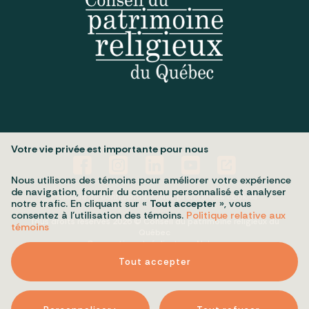
Votre vie privée est importante pour nous
Nous utilisons des témoins pour améliorer votre expérience
de navigation, fournir du contenu personnalisé et analyser
Politique de confidentialité
Mes préférences cookies
notre trafic. En cliquant sur «
Tout accepter
», vous
consentez à l’utilisation des témoins.
Politique relative aux
Tous droits réservés 2026 © Conseil du patrimoine religieux du
témoins
Québec
Conception et réalisation :
Nubee
Tout accepter