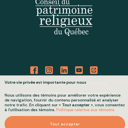
Votre vie privée est importante pour nous
Politique de confidentialité
Mes préférences cookies
Tous droits réservés 2026 © Conseil du patrimoine religieux du
Nous utilisons des témoins pour améliorer votre expérience
Québec
de navigation, fournir du contenu personnalisé et analyser
Conception et réalisation :
Nubee
notre trafic. En cliquant sur «
Tout accepter
», vous consentez
à l’utilisation des témoins.
Politique relative aux témoins
Tout accepter