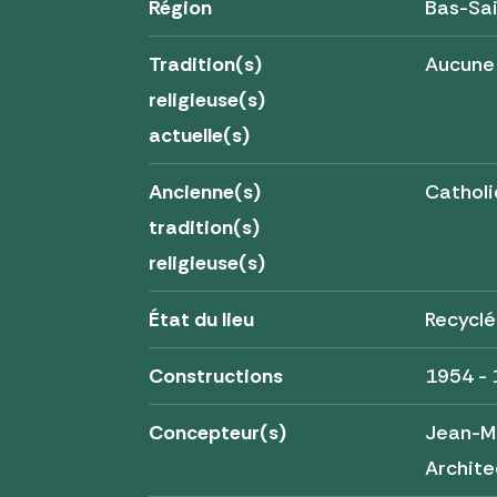
Région
Bas-Sa
Tradition(s)
Aucune
religieuse(s)
actuelle(s)
Ancienne(s)
Cathol
tradition(s)
religieuse(s)
État du lieu
Recycl
Constructions
1954 -
Concepteur(s)
Jean-Ma
Archite