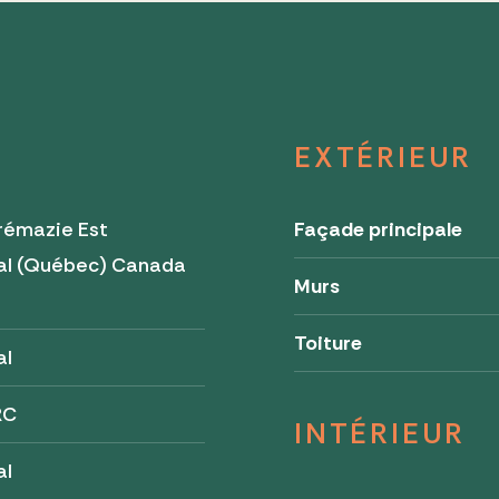
EXTÉRIEUR
rémazie Est
Façade principale
al (Québec) Canada
Murs
2
Toiture
al
RC
INTÉRIEUR
al