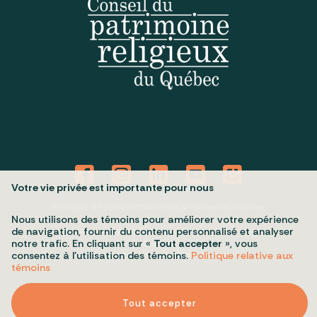
Votre vie privée est importante pour nous
Politique de confidentialité
Mes préférences cookies
Nous utilisons des témoins pour améliorer votre expérience
de navigation, fournir du contenu personnalisé et analyser
Tous droits réservés 2026 © Conseil du patrimoine religieux du
notre trafic. En cliquant sur «
Tout accepter
», vous
Québec
Conception et réalisation :
Nubee
consentez à l’utilisation des témoins.
Politique relative aux
témoins
Tout accepter