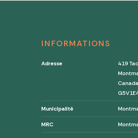
INFORMATIONS
Adresse
419 Tac
Montma
Canad
G5V1E
Municipalité
Montm
MRC
Montm