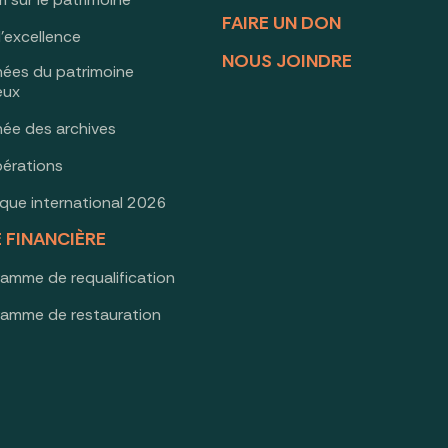
FAIRE UN DON
d’excellence
NOUS JOINDRE
nées du patrimoine
ieux
née des archives
érations
oque international 2026
E FINANCIÈRE
ramme de requalification
ramme de restauration