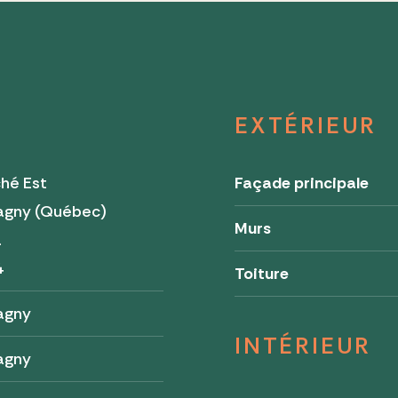
EXTÉRIEUR
hé Est
Façade principale
gny (Québec)
Murs
a
4
Toiture
agny
INTÉRIEUR
agny