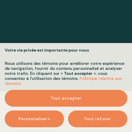
Politique de confidentialité
My cookie settings
Votre vie privée est importante pour nous
All rights reserved 2026 © Conseil du patrimoine religieux du Québec
Design and development:
Nubee
Nous utilisons des témoins pour améliorer votre expérience
de navigation, fournir du contenu personnalisé et analyser
notre trafic. En cliquant sur «
Tout accepter
», vous
consentez à l’utilisation des témoins.
Politique relative aux
témoins
Tout accepter
Personnaliser
+
Tout refuser