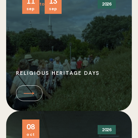
11
13
to
2026
sep
sep
RELIGIOUS HERITAGE DAYS
08
2026
oct