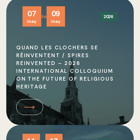
Religious Heritage Days
07
09
to
2026
Archives Day
may
may
International Colloquium 2026
QUAND LES CLOCHERS SE
All Events
RÉINVENTENT / SPIRES
REINVENTED – 2026
INTERNATIONAL COLLOQUIUM
ON THE FUTURE OF RELIGIOUS
HERITAGE