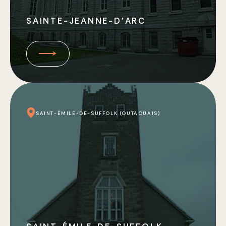
SAINTE-JEANNE-D’ARC
SAINT-ÉMILE-DE-SUFFOLK (OUTAOUAIS)