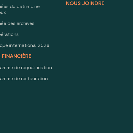
NOUS JOINDRE
nées du patrimoine
ieux
née des archives
érations
oque international 2026
E FINANCIÈRE
ramme de requalification
ramme de restauration