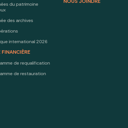
NOUS JOINDRE
nées du patrimoine
ieux
née des archives
érations
oque international 2026
E FINANCIÈRE
ramme de requalification
ramme de restauration