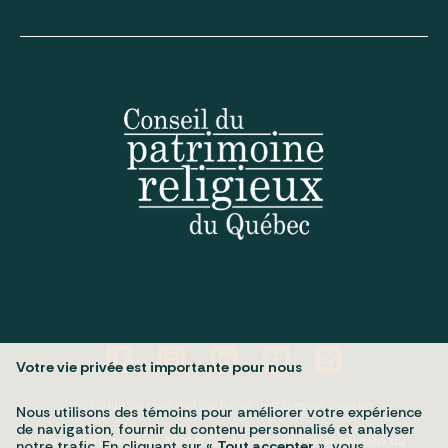
Votre vie privée est importante pour nous
Politique de confidentialité
Mes préférences cookies
Nous utilisons des témoins pour améliorer votre expérience
de navigation, fournir du contenu personnalisé et analyser
Tous droits réservés 2026 © Conseil du patrimoine religieux du
notre trafic. En cliquant sur «
Tout accepter
», vous