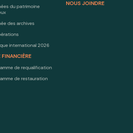
NOUS JOINDRE
nées du patrimoine
ieux
née des archives
érations
oque international 2026
E FINANCIÈRE
ramme de requalification
ramme de restauration