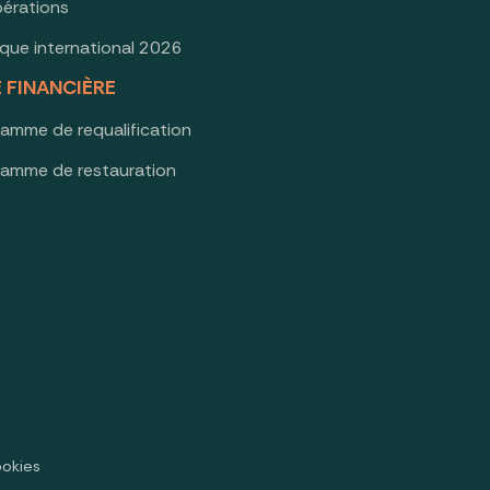
érations
oque international 2026
E FINANCIÈRE
ramme de requalification
ramme de restauration
ookies