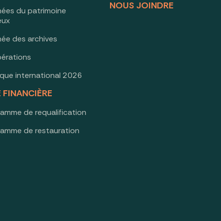
NOUS JOINDRE
nées du patrimoine
ieux
née des archives
érations
oque international 2026
E FINANCIÈRE
ramme de requalification
ramme de restauration