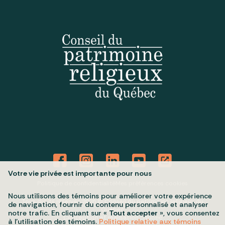
Votre vie privée est importante pour nous
Politique de confidentialité
Mes préférences cookies
Nous utilisons des témoins pour améliorer votre expérience
Tous droits réservés 2026 © Conseil du patrimoine religieux du
de navigation, fournir du contenu personnalisé et analyser
Québec
notre trafic. En cliquant sur «
Tout accepter
», vous consentez
Conception et réalisation :
Nubee
à l’utilisation des témoins.
Politique relative aux témoins