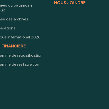
NOUS JOINDRE
nées du patrimoine
ieux
née des archives
érations
oque international 2026
E FINANCIÈRE
ramme de requalification
ramme de restauration