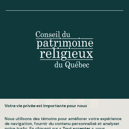
Votre vie privée est importante pour nous
Politique de confidentialité
Mes préférences cookies
Nous utilisons des témoins pour améliorer votre expérience
de navigation, fournir du contenu personnalisé et analyser
Tous droits réservés 2026 © Conseil du patrimoine religieux du
notre trafic. En cliquant sur «
Tout accepter
», vous