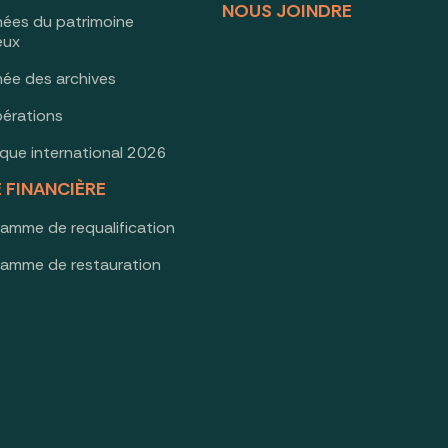
NOUS JOINDRE
nées du patrimoine
ieux
née des archives
érations
oque international 2026
E FINANCIÈRE
ramme de requalification
ramme de restauration