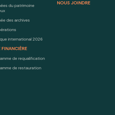
NOUS JOINDRE
nées du patrimoine
ieux
née des archives
érations
oque international 2026
E FINANCIÈRE
ramme de requalification
ramme de restauration