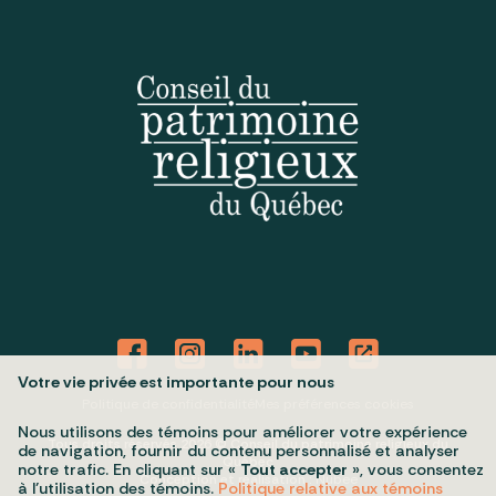
Votre vie privée est importante pour nous
Politique de confidentialité
Mes préférences cookies
Nous utilisons des témoins pour améliorer votre expérience
Tous droits réservés 2026 © Conseil du patrimoine religieux du
de navigation, fournir du contenu personnalisé et analyser
Québec
notre trafic. En cliquant sur «
Tout accepter
», vous consentez
Conception et réalisation :
Nubee
à l’utilisation des témoins.
Politique relative aux témoins