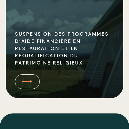
Fiches des églises réinventées
Guides
Réalisations
SUSPENSION DES PROGRAMMES
D’AIDE FINANCIÈRE EN
Rapports annuels
RESTAURATION ET EN
REQUALIFICATION DU
Bulletins
PATRIMOINE RELIGIEUX
Types de travaux