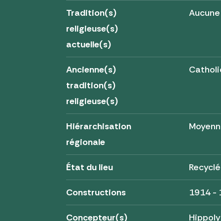
Tradition(s)
Aucune
religieuse(s)
actuelle(s)
Ancienne(s)
Cathol
tradition(s)
religieuse(s)
Hiérarchisation
Moyenn
régionale
État du lieu
Recyclé
Constructions
1914 -
Concepteur(s)
Hippoly