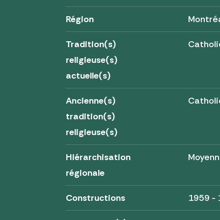
Région
Montré
Tradition(s)
Cathol
religieuse(s)
actuelle(s)
Ancienne(s)
Cathol
tradition(s)
religieuse(s)
Hiérarchisation
Moyenn
régionale
Constructions
1959 -