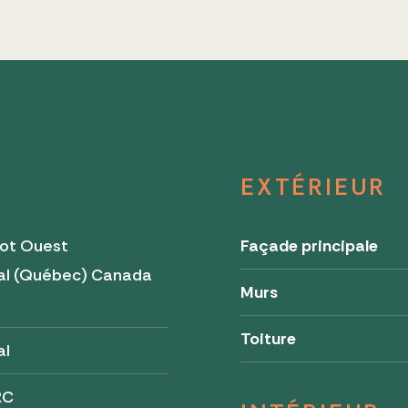
EXTÉRIEUR
zot Ouest
Façade principale
al (Québec) Canada
Murs
4
Toiture
al
RC