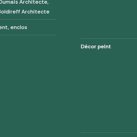
Dumais Architecte,
Boldireff Architecte
nt, enclos
Décor peint