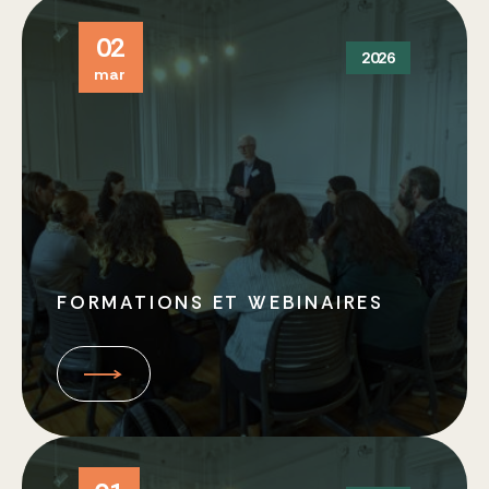
Prix d’excellence
02
Journées du patrimoine religieux
2026
mar
Journée des archives religieuses
Coopérations
Colloque international 2026
FORMATIONS ET WEBINAIRES