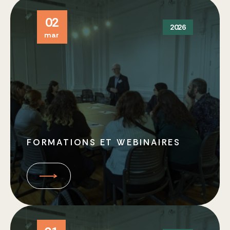
Prix d’excellence
02
Journées du patrimoine religieux
2026
mar
Journée des archives religieuses
Coopérations
Colloque international 2026
FORMATIONS ET WEBINAIRES