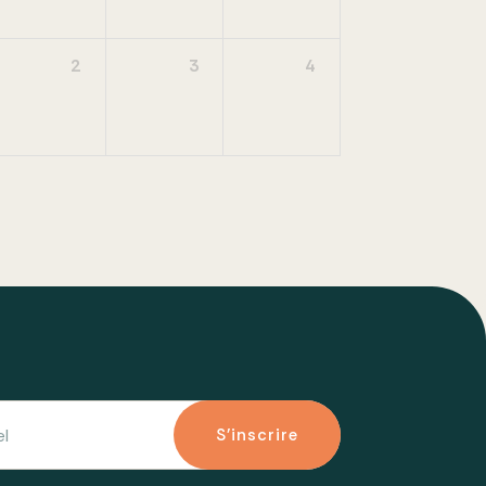
2
3
4
S'inscrire